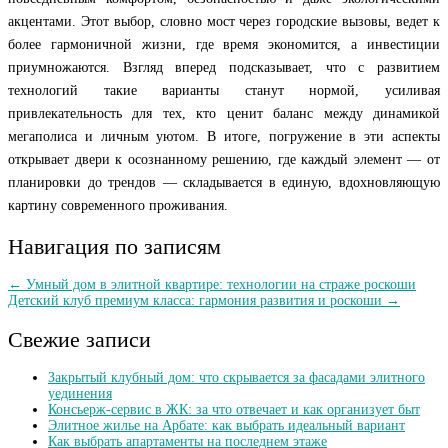
акцентами. Этот выбор, словно мост через городские вызовы, ведет к
более гармоничной жизни, где время экономится, а инвестиции
приумножаются. Взгляд вперед подсказывает, что с развитием
технологий такие варианты станут нормой, усиливая
привлекательность для тех, кто ценит баланс между динамикой
мегаполиса и личным уютом. В итоге, погружение в эти аспекты
открывает двери к осознанному решению, где каждый элемент — от
планировки до трендов — складывается в единую, вдохновляющую
картину современного проживания.
Навигация по записям
← Умный дом в элитной квартире: технологии на страже роскоши
Детский клуб премиум класса: гармония развития и роскоши →
Свежие записи
Закрытый клубный дом: что скрывается за фасадами элитного
уединения
Консьерж-сервис в ЖК: за что отвечает и как организует быт
Элитное жилье на Арбате: как выбрать идеальный вариант
Как выбрать апартаменты на последнем этаже