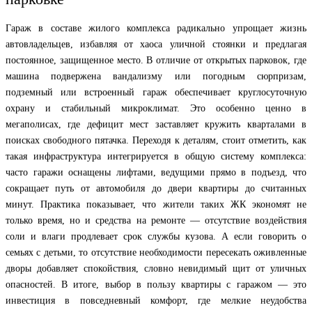
Гараж в составе жилого комплекса радикально упрощает жизнь
автовладельцев, избавляя от хаоса уличной стоянки и предлагая
постоянное, защищенное место. В отличие от открытых парковок, где
машина подвержена вандализму или погодным сюрпризам,
подземный или встроенный гараж обеспечивает круглосуточную
охрану и стабильный микроклимат. Это особенно ценно в
мегаполисах, где дефицит мест заставляет кружить кварталами в
поисках свободного пятачка. Переходя к деталям, стоит отметить, как
такая инфраструктура интегрируется в общую систему комплекса:
часто гаражи оснащены лифтами, ведущими прямо в подъезд, что
сокращает путь от автомобиля до двери квартиры до считанных
минут. Практика показывает, что жители таких ЖК экономят не
только время, но и средства на ремонте — отсутствие воздействия
соли и влаги продлевает срок службы кузова. А если говорить о
семьях с детьми, то отсутствие необходимости пересекать оживленные
дворы добавляет спокойствия, словно невидимый щит от уличных
опасностей. В итоге, выбор в пользу квартиры с гаражом — это
инвестиция в повседневный комфорт, где мелкие неудобства