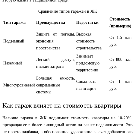
вторую жизнь в защищенной среде.
Сравнение типов гаражей в ЖК
Стоимость
Тип гаража
Преимущества
Недостатки
(примерно)
Защита от погоды,
Высокая
От 1,5 млн
Подземный
экономия
стоимость
руб.
пространства
строительства
Занимает
Легкий доступ,
От 800 тыс.
Наземный
придомовую
низкие затраты
руб.
территорию
Большая емкость,
Сложность
От 1 млн
Многоуровневый
современные
навигации
руб.
системы
Как гараж влияет на стоимость квартиры
Наличие гаража в ЖК поднимает стоимость квартиры на 10-20%,
превращая ее в более ликвидный актив на рынке недвижимости. Это
не просто надбавка, а обоснованное удорожание за счет добавленного