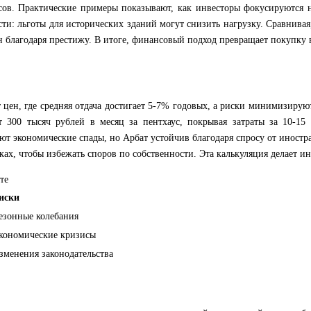
сов. Практические примеры показывают, как инвесторы фокусируются н
ти: льготы для исторических зданий могут снизить нагрузку. Сравнивая,
 благодаря престижу. В итоге, финансовый подход превращает покупку в
т цен, где средняя отдача достигает 5-7% годовых, а риски минимизирую
от 300 тысяч рублей в месяц за пентхаус, покрывая затраты за 10-1
ют экономические спады, но Арбат устойчив благодаря спросу от иност
х, чтобы избежать споров по собственности. Эта калькуляция делает и
те
иски
езонные колебания
кономические кризисы
зменения законодательства