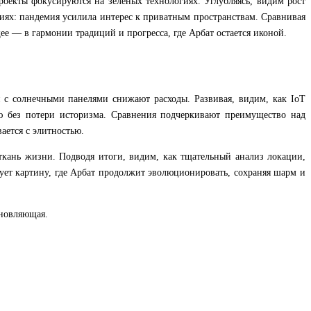
оекты фокусируются на зеленых технологиях. Углубляясь, видим рост
иях: пандемия усилила интерес к приватным пространствам. Сравнивая
 — в гармонии традиций и прогресса, где Арбат остается иконой.
 с солнечными панелями снижают расходы. Развивая, видим, как IoT
ю без потери историзма. Сравнения подчеркивают преимущество над
ается с элитностью.
 ткань жизни. Подводя итоги, видим, как тщательный анализ локации,
ет картину, где Арбат продолжит эволюционировать, сохраняя шарм и
хновляющая.