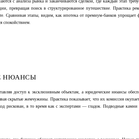
ются с анализа рынка и заканчиваются сделкой, где каждый этап требу
и, превращая поиск в структурированное путешествие. Практика реком
е. Сравнивая этапы, видим, как ипотека от премиум-банков упрощает
ся спокойствием.
Е НЮАНСЫ
ставляя доступ к эксклюзивным объектам, а юридические нюансы обес
рывая скрытые жемчужины. Практика показывает, что их комиссия окупа
дход рискован, в то время как с экспертами — гладок. Подводные камн