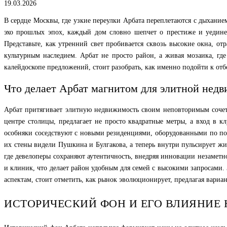
19.03.2026
В сердце Москвы, где узкие переулки Арбата переплетаются с дыхание
эхо прошлых эпох, каждый дом словно шепчет о престиже и уединен
Представьте, как утренний свет пробивается сквозь высокие окна, от
культурным наследием. Арбат не просто район, а живая мозаика, гд
калейдоскопе предложений, стоит разобрать, как именно подойти к отбо
Что делает Арбат магнитом для элитной нед
Арбат притягивает элитную недвижимость своим неповторимым сочета
центре столицы, предлагает не просто квадратные метры, а вход в к
особняки соседствуют с новыми резиденциями, оборудованными по посл
их стены видели Пушкина и Булгакова, а теперь внутри пульсирует ж
где девелоперы сохраняют аутентичность, внедряя инновации незаметно
и клиник, что делает район удобным для семей с высокими запросами. 
аспектам, стоит отметить, как рынок эволюционирует, предлагая вариа
ИСТОРИЧЕСКИЙ ФОН И ЕГО ВЛИЯНИЕ 