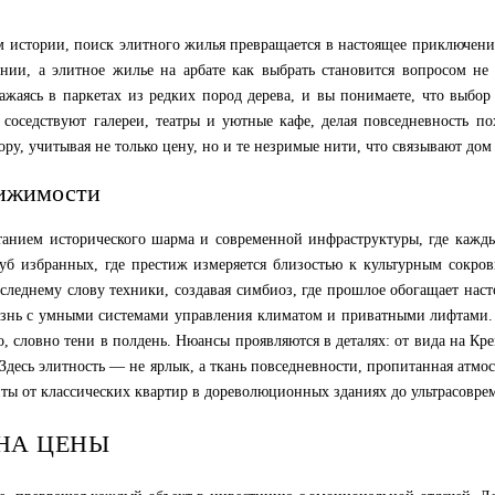
м истории, поиск элитного жилья превращается в настоящее приключени
ии, а элитное жилье на арбате как выбрать становится вопросом не
ражаясь в паркетах из редких пород дерева, и вы понимаете, что выбор
е соседствуют галереи, театры и уютные кафе, делая повседневность п
ру, учитывая не только цену, но и те незримые нити, что связывают дом 
вижимости
нием исторического шарма и современной инфраструктуры, где каждый
луб избранных, где престиж измеряется близостью к культурным сокро
еднему слову техники, создавая симбиоз, где прошлое обогащает насто
изнь с умными системами управления климатом и приватными лифтами. 
, словно тени в полдень. Нюансы проявляются в деталях: от вида на Кр
Здесь элитность — не ярлык, а ткань повседневности, пропитанная атмо
нты от классических квартир в дореволюционных зданиях до ультрасоврем
НА ЦЕНЫ