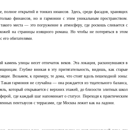
е, полное открытий и тонких нюансов. Здесь, среди фасадов, хранящих
 только финансов, но и гармонии с этим уникальным пространством.
 такого места — это погружение в атмосферу, где роскошь сливается с
охожей на страницы изящного романа. Но чтобы не потеряться в этом
с его обитателями.
 камень улицы несет отпечаток веков. Эта локация, раскинувшаяся в
вищницам. Глубже вникая в эту притягательность, видишь, как старые
ящее. Возьмем, к примеру, те дома, что стоят вдоль пешеходной зоны:
Такая гармония не случайна — она рождается из тщательного баланса,
емль, который открывается с верхних этажей, до близости элитных школ
сферой, где каждый шаг напоминает о статусе. Переходя к практическим
енных пентхаусов с террасами, где Москва лежит как на ладони.