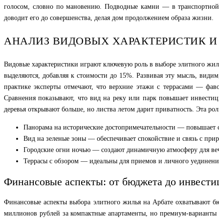
голосом, словно по мановению. Подводные камни — в транспортной д
доводит его до совершенства, делая дом продолжением образа жизни.
АНАЛИЗ ВИДОВЫХ ХАРАКТЕРИСТИК И 
Видовые характеристики играют ключевую роль в выборе элитного жиль
выделяются, добавляя к стоимости до 15%. Развивая эту мысль, види
практике эксперты отмечают, что верхние этажи с террасами — фа
Сравнения показывают, что вид на реку или парк повышает инвестиц
деревья открывают больше, но листва летом дарит приватность. Эта рол
Панорама на исторические достопримечательности — повышает с
Вид на зеленые зоны — обеспечивает спокойствие и связь с прир
Городские огни ночью — создают динамичную атмосферу для веч
Террасы с обзором — идеальны для приемов и личного уединени
Финансовые аспекты: от бюджета до инвести
Финансовые аспекты выбора элитного жилья на Арбате охватывают бю
миллионов рублей за компактные апартаменты, но премиум-варианты ле