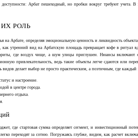
оступности: Арбат пешеходный, но пробки вокруг требуют учета. В ит
ИХ РОЛЬ
я на Арбате, определяя эмоциональную ценность и ликвидность объекта
м, как утренний вид на Арбатскую площадь превращает кофе в ритуал 
вориты, где воздух чище, а шум улицы приглушен. Нюансы включают о
ионную привлекательность, ведь такие объекты легче сдаются или пе
ь видов делает выбор не просто практическим, а поэтичным, где каждый в
татус и настроение.
одой в центре города.
ернего отдыха.
я.
ций
джет, где стартовая сумма определяет сегмент, и инвестиционный пот
гко переходят за сотню. Погружаясь глубже, видим, как расчет включа