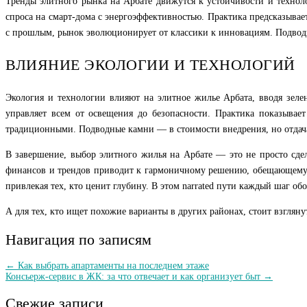
Тренды элитного рынка на Арбате движутся к устойчивости и технол
спроса на смарт-дома с энергоэффективностью. Практика предсказыва
с прошлым, рынок эволюционирует от классики к инновациям. Подводн
ВЛИЯНИЕ ЭКОЛОГИИ И ТЕХНОЛОГИЙ
Экология и технологии влияют на элитное жилье Арбата, вводя зел
управляет всем от освещения до безопасности. Практика показыва
традиционными. Подводные камни — в стоимости внедрения, но отдача 
В завершение, выбор элитного жилья на Арбате — это не просто сдел
финансов и трендов приводит к гармоничному решению, обещающему н
привлекая тех, кто ценит глубину. В этом narrated пути каждый шаг о
А для тех, кто ищет похожие варианты в других районах, стоит взглян
Навигация по записям
← Как выбрать апартаменты на последнем этаже
Консьерж-сервис в ЖК: за что отвечает и как организует быт →
Свежие записи