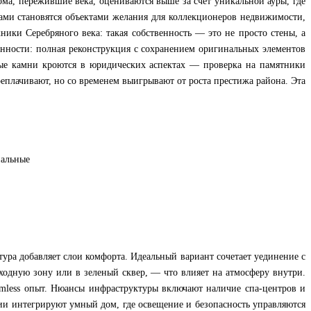
а, пережившие века, оцениваются выше за счет уникальной ауры, где
ками становятся объектами желания для коллекционеров недвижимости,
жники Серебряного века: такая собственность — это не просто стены, а
ранности: полная реконструкция с сохранением оригинальных элементов
ные камни кроются в юридических аспектах — проверка на памятники
реплачивают, но со временем выигрывают от роста престижа района. Эта
нальные
тура добавляет слои комфорта. Идеальный вариант сочетает уединение с
ходную зону или в зеленый сквер, — что влияет на атмосферу внутри.
mless опыт. Нюансы инфраструктуры включают наличие спа-центров и
ции интегрируют умный дом, где освещение и безопасность управляются