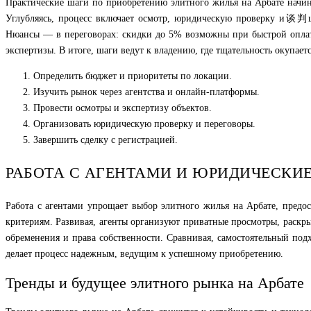
Практические шаги по приобретению элитного жилья на Арбате начина
Углубляясь, процесс включает осмотр, юридическую проверку и谈判ци
Нюансы — в переговорах: скидки до 5% возможны при быстрой оплат
экспертизы. В итоге, шаги ведут к владению, где тщательность окупает
Определить бюджет и приоритеты по локации.
Изучить рынок через агентства и онлайн-платформы.
Провести осмотры и экспертизу объектов.
Организовать юридическую проверку и переговоры.
Завершить сделку с регистрацией.
РАБОТА С АГЕНТАМИ И ЮРИДИЧЕСКИ
Работа с агентами упрощает выбор элитного жилья на Арбате, предо
критериям. Развивая, агенты организуют приватные просмотры, раск
обременения и права собственности. Сравнивая, самостоятельный по
делает процесс надежным, ведущим к успешному приобретению.
Тренды и будущее элитного рынка на Арбате