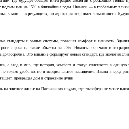
огиям, где будущее обещает интеграцию экологии с роскошью. Новые пр
ет подъем цен на 15% в ближайшие годы. Нюансы — в глобальных влиян
ые камни — в регуляциях, но адаптация открывает возможности. Будущее
еные стандарты и умные системы, повышая комфорт и ценность. Здания
ет рост спроса на такие объекты на 20%. Нюансы включают интеграци
долгосрочна. Это влияние формирует новый стандарт, где экология слив
ка, а вход в мир, где история, комфорт и статус сплетаются в единую
е только удобство, но и эмоциональное насыщение. Взгляд вперед рису
богащает, превращая дом в отражение души.
уть на элитное жилье на Патриарших прудах, где атмосфера не менее вдо