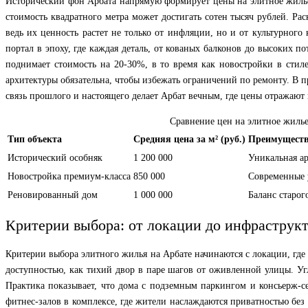
Исторический фон Арбата напрямую формирует цены на элитное жилье
стоимость квадратного метра может достигать сотен тысяч рублей. Р
ведь их ценность растет не только от инфляции, но и от культурного 
портал в эпоху, где каждая деталь, от кованых балконов до высоких 
поднимает стоимость на 20-30%, в то время как новостройки в сти
архитектуры обязательна, чтобы избежать ограничений по ремонту. В п
связь прошлого и настоящего делает Арбат вечным, где цены отражают 
Сравнение цен на элитное жилье
Тип объекта
Средняя цена за м² (руб.)
Преимущест
Исторический особняк
1 200 000
Уникальная ар
Новостройка премиум-класса
850 000
Современные 
Реновированный дом
1 000 000
Баланс старог
Критерии выбора: от локации до инфраструк
Критерии выбора элитного жилья на Арбате начинаются с локации, где 
доступностью, как тихий двор в паре шагов от оживленной улицы. Уг
Практика показывает, что дома с подземным паркингом и консьерж-
фитнес-залов в комплексе, где жители наслаждаются приватностью без