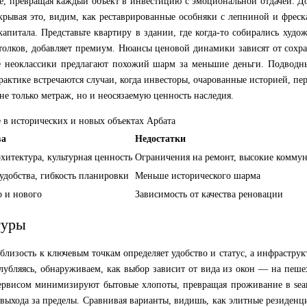
, превращая каждый объект в инвестицию с эмоциональной отдачей. Дом
аскрывая это, видим, как реставрированные особняки с лепниной и фрес
капитала. Представьте квартиру в здании, где когда-то собирались худо
потолков, добавляет премиум. Нюансы ценовой динамики зависят от сох
ле неоклассики предлагают похожий шарм за меньшие деньги. Подвод
рактике встречаются случаи, когда инвесторы, очарованные историей, пе
не только метраж, но и неосязаемую ценность наследия.
 в исторических и новых объектах Арбата
ва
Недостатки
хитектура, культурная ценность
Ограничения на ремонт, высокие комму
удобства, гибкость планировки
Меньше исторического шарма
о и нового
Зависимость от качества реновации
туры
близость к ключевым точкам определяет удобство и статус, а инфраструк
лубляясь, обнаруживаем, как выбор зависит от вида из окон — на пеше
сервисом минимизируют бытовые хлопоты, превращая проживание в sea
 выхода за пределы. Сравнивая варианты, видишь, как элитные резиден