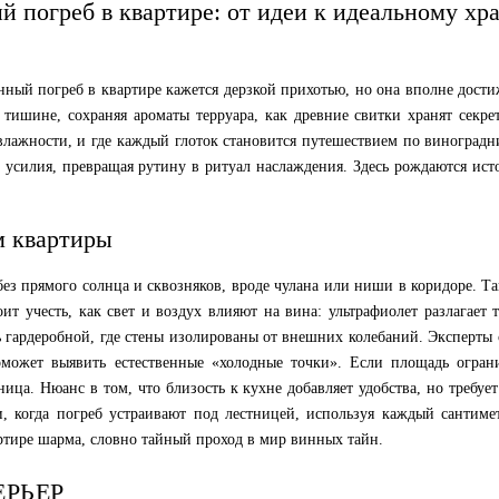
 погреб в квартире: от идеи к идеальному х
инный погреб в квартире кажется дерзкой прихотью, но она вполне дости
тишине, сохраняя ароматы терруара, как древние свитки хранят секре
влажности, и где каждый глоток становится путешествием по виноградн
т усилия, превращая рутину в ритуал наслаждения. Здесь рождаются ист
м квартиры
без прямого солнца и сквозняков, вроде чулана или ниши в коридоре. Т
оит учесть, как свет и воздух влияют на вина: ультрафиолет разлагае
ть гардеробной, где стены изолированы от внешних колебаний. Эксперты
 поможет выявить естественные «холодные точки». Если площадь огр
ица. Нюанс в том, что близость к кухне добавляет удобства, но требуе
и, когда погреб устраивают под лестницей, используя каждый сантимет
артире шарма, словно тайный проход в мир винных тайн.
ЕРЬЕР