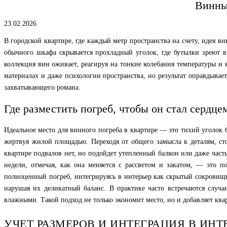
Винный
23.02.2026
В городской квартире, где каждый метр пространства на счету, идея в
обычного шкафа скрывается прохладный уголок, где бутылки зреют в 
коллекция вин оживает, реагируя на тонкие колебания температуры и 
материалах и даже психологии пространства, но результат оправдывае
захватывающего романа.
Где разместить погреб, чтобы он стал сердце
Идеальное место для винного погреба в квартире — это тихий уголок 
жертвуя жилой площадью. Переходя от общего замысла к деталям, ст
квартире подвалов нет, но подойдет утепленный балкон или даже час
недели, отмечая, как она меняется с рассветом и закатом, — это
полноценный погреб, интегрируясь в интерьер как скрытый сокровищн
нарушая их деликатный баланс. В практике часто встречаются случа
влажными. Такой подход не только экономит место, но и добавляет кв
УЧЕТ РАЗМЕРОВ И ИНТЕГРАЦИЯ В ИНТ