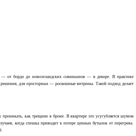
ия — от бордо до новозеландских совиньонов — в декоре. В практике
е решения, для просторных — роскошные витрины. Такой подход делает
проникать, как трещине в броне. В квартире это усугубляется шумом
учаев, когда спешка приводит к потере ценных бутылок от перегрева.
й.