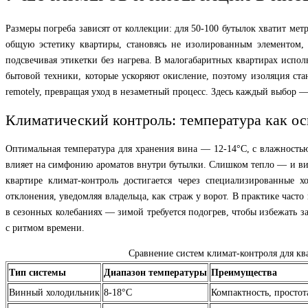
Размеры погреба зависят от коллекции: для 50-100 бутылок хватит мет
общую эстетику квартиры, становясь не изолированным элементом, 
подсвечивая этикетки без нагрева. В малогабаритных квартирах испо
бытовой техники, которые ускоряют окисление, поэтому изоляция ста
remotely, превращая уход в незаметный процесс. Здесь каждый выбор —
Климатический контроль: температура как ос
Оптимальная температура для хранения вина — 12-14°C, с влажностью
влияет на симфонию ароматов внутри бутылки. Слишком тепло — и вино
квартире климат-контроль достигается через специализированные
отклонения, уведомляя владельца, как страж у ворот. В практике ча
в сезонных колебаниях — зимой требуется подогрев, чтобы избежать з
с ритмом времени.
Сравнение систем климат-контроля для кв
Тип системы
Диапазон температуры
Преимущества
Винный холодильник
8-18°C
Компактность, простот