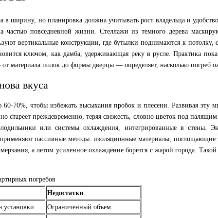
ра в ширину, но планировка должна учитывать рост владельца и удобство
а частью повседневной жизни. Стеллажи из темного дерева маскирую
льзуют вертикальные конструкции, где бутылки поднимаются к потолку
новится ключом, как дамба, удерживающая реку в русле. Практика пок
 от материала полок до формы дверцы — определяет, насколько погреб ож
нова вкуса
 60-70%, чтобы избежать высыхания пробок и плесени. Развивая эту мы
 стареет преждевременно, теряя свежесть, словно цветок под палящим 
 холодильники или системы охлаждения, интегрированные в стены. Э
сто применяют пассивные методы: изоляционные материалы, поглощающие 
амерзания, а летом усиленное охлаждение борется с жарой города. Такой
артирных погребов
Недостатки
а установки
Ограниченный объем