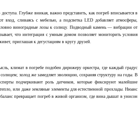
 доступа. Глубже вникая, важно представить, как погреб вписывается в
т вход, сливаясь с мебелью, а подсветка LED добавляет атмосферы,
, словно виноградные лозы к солнцу. Подводный камень — вибрации от
азывает, что интеграция с умным домом позволяет мониторить условия
ивет, приглашая к дегустациям в кругу друзей.
сль, климат в погребе подобен дирижеру оркестра, где каждый градус
солнцем; холод же замедляет эволюцию, сохраняя структуру на годы. В
ксперты подчеркивают роль датчиков, которые фиксируют малейшие
тепло, или даже земляные элементы для естественной прохлады. Нюанс
 баланс превращает погреб в живой организм, где вина дышат в унисон