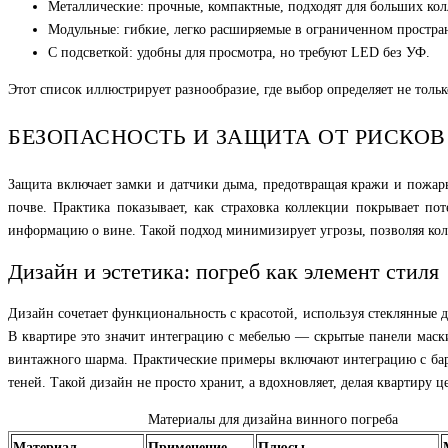
Металлические: прочные, компактные, подходят для больших ко
Модульные: гибкие, легко расширяемые в ограниченном простран
С подсветкой: удобны для просмотра, но требуют LED без УФ.
Этот список иллюстрирует разнообразие, где выбор определяет не тольк
БЕЗОПАСНОСТЬ И ЗАЩИТА ОТ РИСКОВ
Защита включает замки и датчики дыма, предотвращая кражи и пожары
почве. Практика показывает, как страховка коллекции покрывает п
информацию о вине. Такой подход минимизирует угрозы, позволяя кол
Дизайн и эстетика: погреб как элемент стиля
Дизайн сочетает функциональность с красотой, используя стеклянные дв
В квартире это значит интеграцию с мебелью — скрытые панели маски
винтажного шарма. Практические примеры включают интеграцию с барн
теней. Такой дизайн не просто хранит, а вдохновляет, делая квартиру 
Материалы для дизайна винного погреба
Материал
Применение
Плюсы