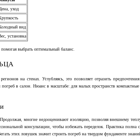
Цена, уход
Хрупкость
Холодный вид
Вес, установка
, помогая выбрать оптимальный баланс.
ЬЦА
регионов на стенах. Углубляясь, это позволяет отразить предпочтен
 погреб в салон. Нюанс в масштабе: для малых пространств компактны
ки
Продолжая, многие недооценивают изоляцию, позволяя внешнему теплу 
сиональной консультации, чтобы избежать переделок. Практика полна сл
егать этих ловушек значит строить погреб на твердом фундаменте знани