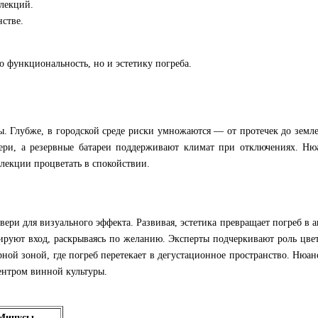
ллекций.
стве.
о функциональность, но и эстетику погреба.
. Глубже, в городской среде риски умножаются — от протечек до земле
отери, а резервные батареи поддерживают климат при отключениях. Н
лекции процветать в спокойствии.
ери для визуального эффекта. Развивая, эстетика превращает погреб в ак
руют вход, раскрываясь по желанию. Эксперты подчеркивают роль цвет
ой зоной, где погреб перетекает в дегустационное пространство. Нюанс
центром винной культуры.
Минусы