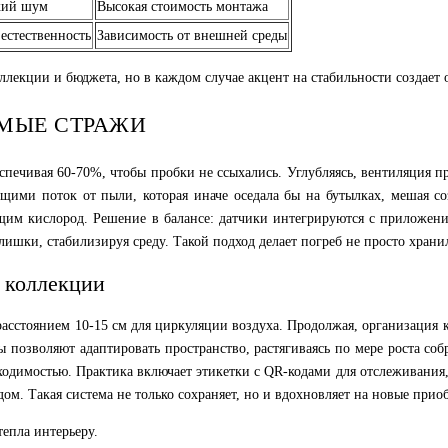
кий шум
Высокая стоимость монтажа
естественность
Зависимость от внешней среды
ллекции и бюджета, но в каждом случае акцент на стабильности создает
МЫЕ СТРАЖИ
печивая 60-70%, чтобы пробки не ссыхались. Углубляясь, вентиляция пре
ющими поток от пыли, которая иначе оседала бы на бутылках, мешая с
им кислород. Решение в балансе: датчики интегрируются с приложения
ишки, стабилизируя среду. Такой подход делает погреб не просто храни
и коллекции
расстоянием 10-15 см для циркуляции воздуха. Продолжая, организация к
ы позволяют адаптировать пространство, растягиваясь по мере роста со
ходимостью. Практика включает этикетки с QR-кодами для отслеживани
дом. Такая система не только сохраняет, но и вдохновляет на новые при
епла интерьеру.