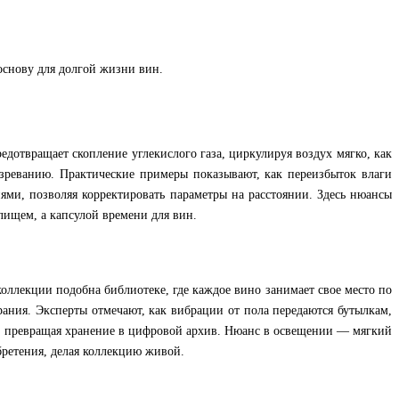
 основу для долгой жизни вин.
дотвращает скопление углекислого газа, циркулируя воздух мягко, как
озреванию. Практические примеры показывают, как переизбыток влаги
ми, позволяя корректировать параметры на расстоянии. Здесь нюансы
лищем, а капсулой времени для вин.
оллекции подобна библиотеке, где каждое вино занимает свое место по
брания. Эксперты отмечают, как вибрации от пола передаются бутылкам,
я, превращая хранение в цифровой архив. Нюанс в освещении — мягкий
обретения, делая коллекцию живой.