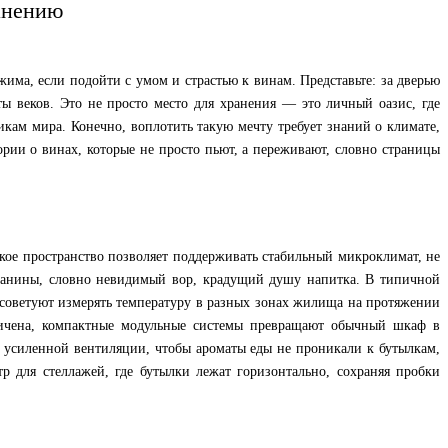
ранению
жима, если подойти с умом и страстью к винам. Представьте: за дверью
ты веков. Это не просто место для хранения — это личный оазис, где
икам мира. Конечно, воплотить такую мечту требует знаний о климате,
ории о винах, которые не просто пьют, а переживают, словно страницы
акое пространство позволяет поддерживать стабильный микроклимат, не
т танины, словно невидимый вор, крадущий душу напитка. В типичной
 советуют измерять температуру в разных зонах жилища на протяжении
аничена, компактные модульные системы превращают обычный шкаф в
т усиленной вентиляции, чтобы ароматы еды не проникали к бутылкам,
р для стеллажей, где бутылки лежат горизонтально, сохраняя пробки