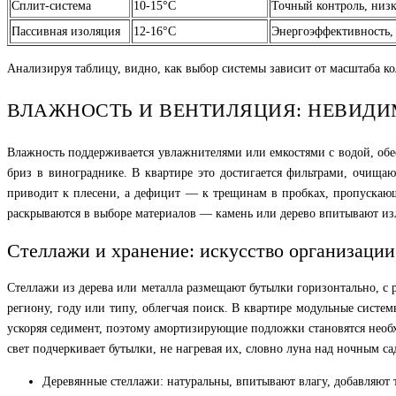
Сплит-система
10-15°C
Точный контроль, низ
Пассивная изоляция
12-16°C
Энергоэффективность, 
Анализируя таблицу, видно, как выбор системы зависит от масштаба ко
ВЛАЖНОСТЬ И ВЕНТИЛЯЦИЯ: НЕВИДИ
Влажность поддерживается увлажнителями или емкостями с водой, обес
бриз в винограднике. В квартире это достигается фильтрами, очища
приводит к плесени, а дефицит — к трещинам в пробках, пропускающ
раскрываются в выборе материалов — камень или дерево впитывают изл
Стеллажи и хранение: искусство организаци
Стеллажи из дерева или металла размещают бутылки горизонтально, с 
региону, году или типу, облегчая поиск. В квартире модульные систем
ускоряя седимент, поэтому амортизирующие подложки становятся необ
свет подчеркивает бутылки, не нагревая их, словно луна над ночным са
Деревянные стеллажи: натуральны, впитывают влагу, добавляют т