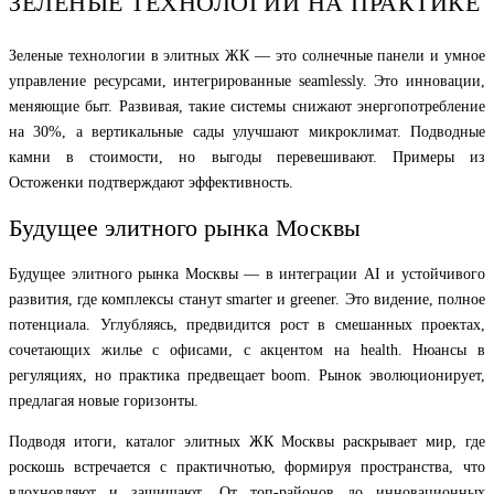
ЗЕЛЕНЫЕ ТЕХНОЛОГИИ НА ПРАКТИКЕ
Зеленые технологии в элитных ЖК — это солнечные панели и умное
управление ресурсами, интегрированные seamlessly. Это инновации,
меняющие быт. Развивая, такие системы снижают энергопотребление
на 30%, а вертикальные сады улучшают микроклимат. Подводные
камни в стоимости, но выгоды перевешивают. Примеры из
Остоженки подтверждают эффективность.
Будущее элитного рынка Москвы
Будущее элитного рынка Москвы — в интеграции AI и устойчивого
развития, где комплексы станут smarter и greener. Это видение, полное
потенциала. Углубляясь, предвидится рост в смешанных проектах,
сочетающих жилье с офисами, с акцентом на health. Нюансы в
регуляциях, но практика предвещает boom. Рынок эволюционирует,
предлагая новые горизонты.
Подводя итоги, каталог элитных ЖК Москвы раскрывает мир, где
роскошь встречается с практичнотью, формируя пространства, что
вдохновляют и защищают. От топ-районов до инновационных