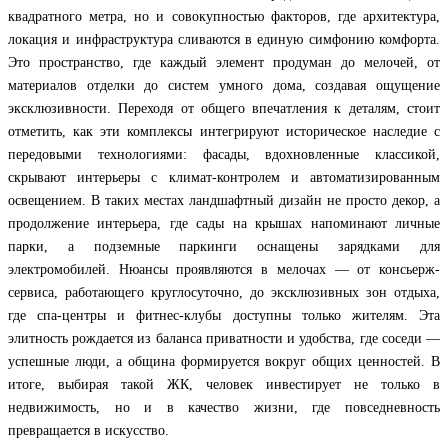
квадратного метра, но и совокупностью факторов, где архитектура,
локация и инфраструктура сливаются в единую симфонию комфорта.
Это пространство, где каждый элемент продуман до мелочей, от
материалов отделки до систем умного дома, создавая ощущение
эксклюзивности. Переходя от общего впечатления к деталям, стоит
отметить, как эти комплексы интегрируют историческое наследие с
передовыми технологиями: фасады, вдохновленные классикой,
скрывают интерьеры с климат-контролем и автоматизированным
освещением. В таких местах ландшафтный дизайн не просто декор, а
продолжение интерьера, где сады на крышах напоминают личные
парки, а подземные паркинги оснащены зарядками для
электромобилей. Нюансы проявляются в мелочах — от консьерж-
сервиса, работающего круглосуточно, до эксклюзивных зон отдыха,
где спа-центры и фитнес-клубы доступны только жителям. Эта
элитность рождается из баланса приватности и удобства, где соседи —
успешные люди, а община формируется вокруг общих ценностей. В
итоге, выбирая такой ЖК, человек инвестирует не только в
недвижимость, но и в качество жизни, где повседневность
превращается в искусство.