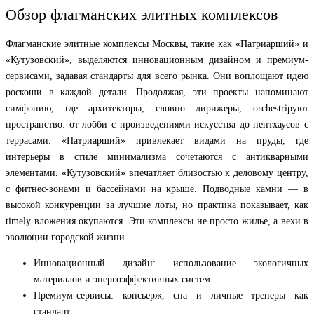
Обзор флагманских элитных комплексов
Флагманские элитные комплексы Москвы, такие как «Патриарший» и
«Кутузовский», выделяются инновационным дизайном и премиум-
сервисами, задавая стандарты для всего рынка. Они воплощают идею
роскоши в каждой детали. Продолжая, эти проекты напоминают
симфонию, где архитекторы, словно дирижеры, orchestriруют
пространство: от лобби с произведениями искусства до пентхаусов с
террасами. «Патриарший» привлекает видами на пруды, где
интерьеры в стиле минимализма сочетаются с антикварными
элементами. «Кутузовский» впечатляет близостью к деловому центру,
с фитнес-зонами и бассейнами на крыше. Подводные камни — в
высокой конкуренции за лучшие лоты, но практика показывает, как
timely вложения окупаются. Эти комплексы не просто жилье, а вехи в
эволюции городской жизни.
Инновационный дизайн: использование экологичных
материалов и энергоэффективных систем.
Премиум-сервисы: консьерж, спа и личные тренеры как
стандарт.