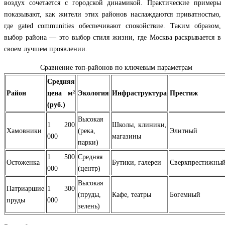
воздух сочетается с городской динамикой. Практические примеры
показывают, как жители этих районов наслаждаются приватностью,
где gated communities обеспечивают спокойствие. Таким образом,
выбор района — это выбор стиля жизни, где Москва раскрывается в
своем лучшем проявлении.
Сравнение топ-районов по ключевым параметрам
Средняя
Район
цена м²
Экология
Инфраструктура
Престиж
(руб.)
Высокая
1 200
Школы, клиники,
Хамовники
(река,
Элитный
000
магазины
парки)
1 500
Средняя
Остоженка
Бутики, галереи
Сверхпрестижны
000
(центр)
Высокая
Патриаршие
1 300
(пруды,
Кафе, театры
Богемный
пруды
000
зелень)