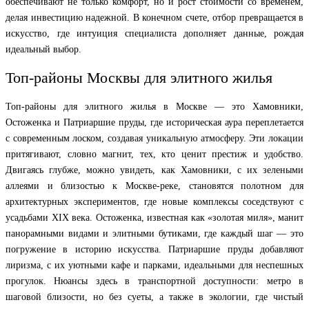
обеспечивают не только комфорт, но и рост стоимости со временем,
делая инвестицию надежной. В конечном счете, отбор превращается в
искусство, где интуиция специалиста дополняет данные, рождая
идеальный выбор.
Топ-районы Москвы для элитного жилья
Топ-районы для элитного жилья в Москве — это Хамовники,
Остоженка и Патриаршие пруды, где историческая аура переплетается
с современным лоском, создавая уникальную атмосферу. Эти локации
притягивают, словно магнит, тех, кто ценит престиж и удобство.
Двигаясь глубже, можно увидеть, как Хамовники, с их зелеными
аллеями и близостью к Москве-реке, становятся полотном для
архитектурных экспериментов, где новые комплексы соседствуют с
усадьбами XIX века. Остоженка, известная как «золотая миля», манит
панорамными видами и элитными бутиками, где каждый шаг — это
погружение в историю искусства. Патриаршие пруды добавляют
лиризма, с их уютными кафе и парками, идеальными для неспешных
прогулок. Нюансы здесь в транспортной доступности: метро в
шаговой близости, но без суеты, а также в экологии, где чистый