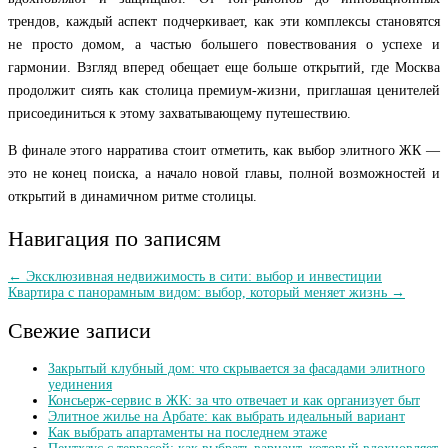
трендов, каждый аспект подчеркивает, как эти комплексы становятся
не просто домом, а частью большего повествования о успехе и
гармонии. Взгляд вперед обещает еще больше открытий, где Москва
продолжит сиять как столица премиум-жизни, приглашая ценителей
присоединиться к этому захватывающему путешествию.
В финале этого нарратива стоит отметить, как выбор элитного ЖК —
это не конец поиска, а начало новой главы, полной возможностей и
открытий в динамичном ритме столицы.
Навигация по записям
← Эксклюзивная недвижимость в сити: выбор и инвестиции
Квартира с панорамным видом: выбор, который меняет жизнь →
Свежие записи
Закрытый клубный дом: что скрывается за фасадами элитного
уединения
Консьерж-сервис в ЖК: за что отвечает и как организует быт
Элитное жилье на Арбате: как выбрать идеальный вариант
Как выбрать апартаменты на последнем этаже